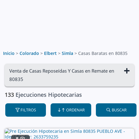
Inicio
>
Colorado
>
Elbert
>
Simla
>
Casas Baratas en 80835
Venta de Casas Reposeídas Y Casas en Remate en
80835
133
Ejecuciones Hipotecarias
FILTROS
ORDENAR
BUSCAR
8