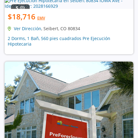
5
$18,716
EMV
Ver Dirección
, Seibert, CO 80834
2 Dorms, 1 Bañ, 560 pies cuadrados Pre Ejecución
Hipotecaria