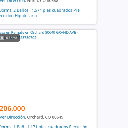
Ver Dirección
, Nunn, CO 80648
Dorms, 2 Baños , 1,574 pies cuadrados Pre
ecución Hipotecaria
6 Fotos
206,000
Ver Dirección
, Orchard, CO 80649
Dorms, 1 Bañ , 1,171 pies cuadrados Ejecución