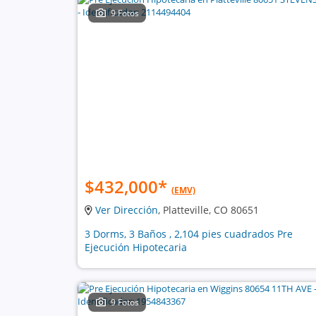
9 Fotos
$432,000
*
(EMV)
Ver Dirección
, Platteville, CO 80651
3 Dorms, 3 Baños , 2,104 pies cuadrados Pre
Ejecución Hipotecaria
9 Fotos