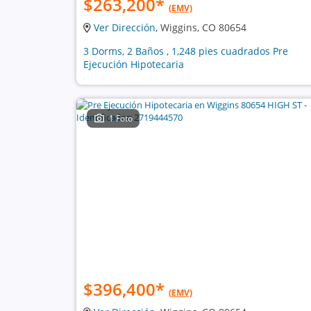
$263,200
*
(EMV)
Ver Dirección
, Wiggins, CO 80654
3 Dorms, 2 Baños , 1,248 pies cuadrados Pre
Ejecución Hipotecaria
1 Foto
$396,400
*
(EMV)