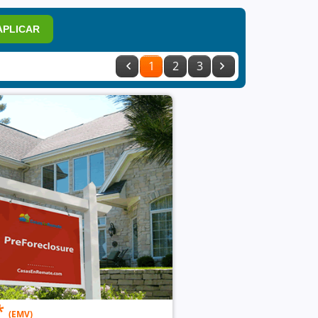
APLICAR
1
2
3
*
(EMV)