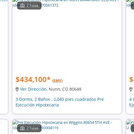
2 Fotos
$434,100
*
$
(EMV)
Ver Dirección
, Nunn, CO 80648
3 Dorms, 2 Baños , 2,040 pies cuadrados Pre
4 
Ejecución Hipotecaria
Ej
2 Fotos