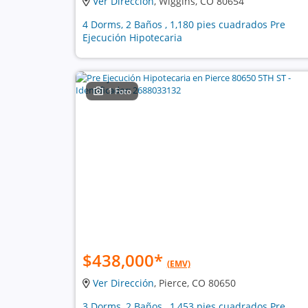
Ver Dirección
, Wiggins, CO 80654
4 Dorms, 2 Baños , 1,180 pies cuadrados Pre
Ejecución Hipotecaria
1 Foto
$438,000
*
(EMV)
Ver Dirección
, Pierce, CO 80650
3 Dorms, 2 Baños , 1,453 pies cuadrados Pre