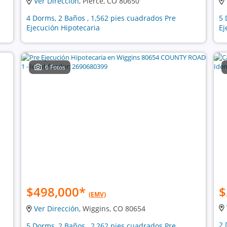
Ver Dirección
, Pierce, CO 80650
4 Dorms, 2 Baños , 1,562 pies cuadrados Pre
5 
Ejecución Hipotecaria
Ej
6 Fotos
$498,000
*
$
(EMV)
Ver Dirección
, Wiggins, CO 80654
2 
5 Dorms, 2 Baños , 2,262 pies cuadrados Pre