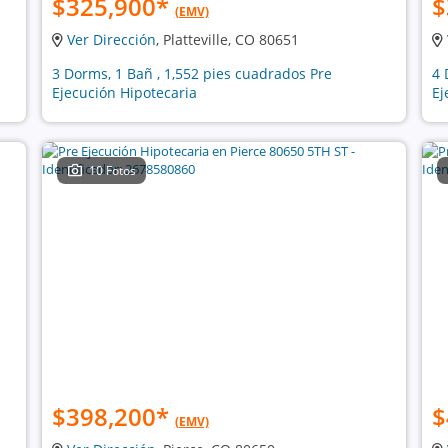
$325,900
*
$
(EMV)
Ver Dirección
, Platteville, CO 80651
3 Dorms, 1 Bañ , 1,552 pies cuadrados Pre
4 
Ejecución Hipotecaria
Ej
10 Fotos
$398,200
*
$
(EMV)