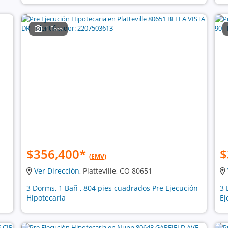
1 Foto
$356,400
*
$
(EMV)
Ver Dirección
, Platteville, CO 80651
3 Dorms, 1 Bañ , 804 pies cuadrados Pre Ejecución
3 
Hipotecaria
Ej