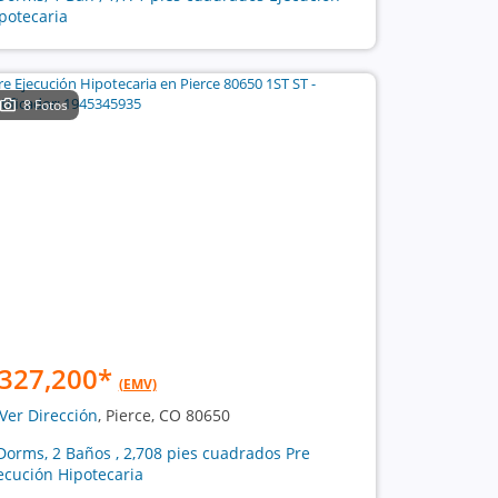
potecaria
8 Fotos
327,200
*
(EMV)
Ver Dirección
, Pierce, CO 80650
Dorms, 2 Baños , 2,708 pies cuadrados Pre
ecución Hipotecaria