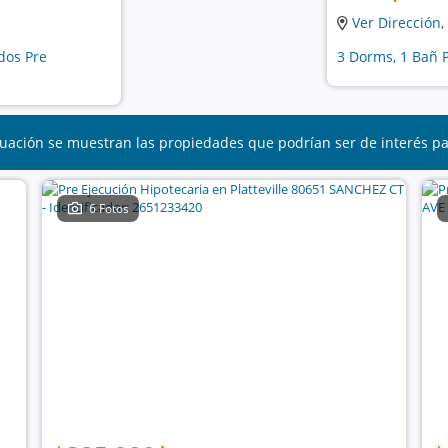
Ver Dirección
,
dos Pre
3 Dorms, 1 Bañ P
uación se muestran las propiedades que podrían ser de interés p
6 Fotos