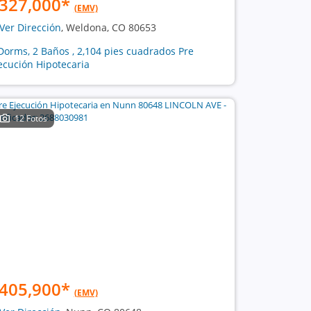
327,000
*
(EMV)
Ver Dirección
, Weldona, CO 80653
Dorms, 2 Baños , 2,104 pies cuadrados Pre
ecución Hipotecaria
12 Fotos
405,900
*
(EMV)