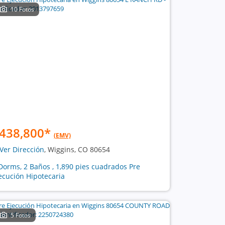
10 Fotos
438,800
*
(EMV)
Ver Dirección
, Wiggins, CO 80654
Dorms, 2 Baños , 1,890 pies cuadrados Pre
ecución Hipotecaria
5 Fotos