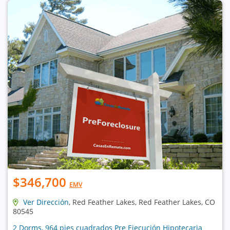
$346,700
EMV
Ver Dirección
, Red Feather Lakes, Red Feather Lakes, CO
80545
2 Dorms, 964 pies cuadrados Pre Ejecución Hipotecaria