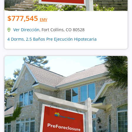
$777,545
EMV
Ver Dirección
, Fort Collins, CO 80528
4 Dorms, 2.5 Baños Pre Ejecución Hipotecaria