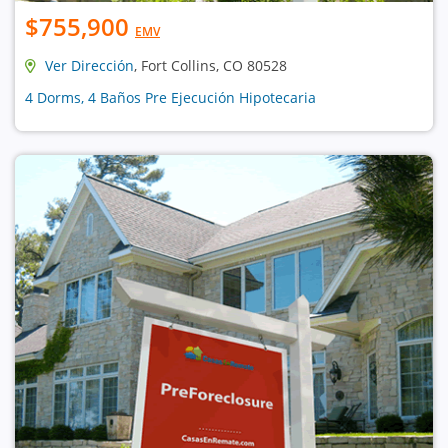
$755,900
EMV
Ver Dirección
, Fort Collins, CO 80528
4 Dorms, 4 Baños Pre Ejecución Hipotecaria