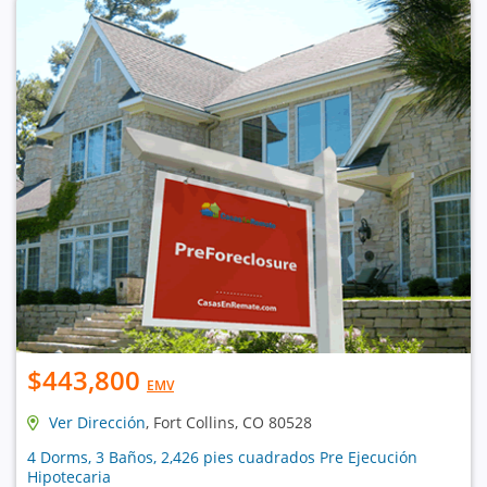
$443,800
EMV
Ver Dirección
, Fort Collins, CO 80528
4 Dorms, 3 Baños, 2,426 pies cuadrados Pre Ejecución
Hipotecaria