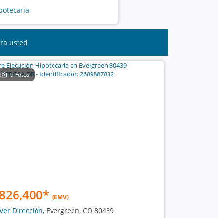
potecaria
ara usted
9 Fotos
826,400
*
(EMV)
Ver Dirección
, Evergreen, CO 80439