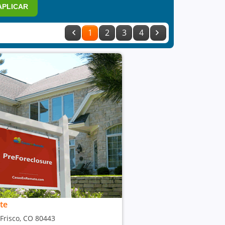
APLICAR
1
2
3
4
te
 Frisco, CO 80443