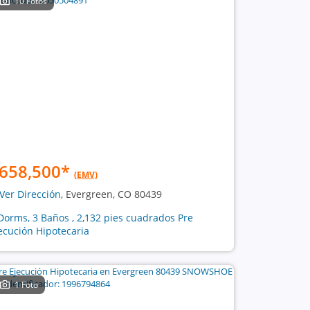
10 Fotos
658,500
*
(EMV)
Ver Dirección
, Evergreen, CO 80439
Dorms, 3 Baños , 2,132 pies cuadrados Pre
ecución Hipotecaria
1 Foto