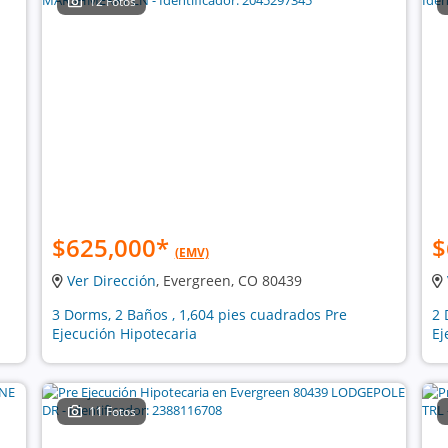
12 Fotos
$625,000
*
$
(EMV)
Ver Dirección
, Evergreen, CO 80439
3 Dorms, 2 Baños , 1,604 pies cuadrados Pre
2 
Ejecución Hipotecaria
Ej
11 Fotos