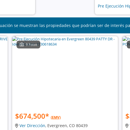
Pre Ejecución Hi
uación se muestran las propiedades que podrían ser de interés p
9 Fotos
$674,500
*
$
(EMV)
Ver Dirección
, Evergreen, CO 80439