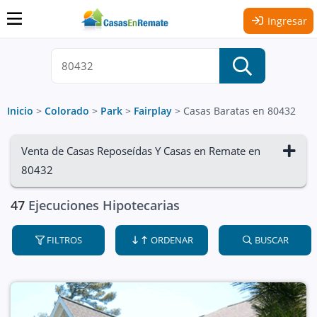
Ingresar
Inicio
>
Colorado
>
Park
>
Fairplay
>
Casas Baratas en 80432
Venta de Casas Reposeídas Y Casas en Remate en
80432
47
Ejecuciones Hipotecarias
FILTROS
ORDENAR
BUSCAR