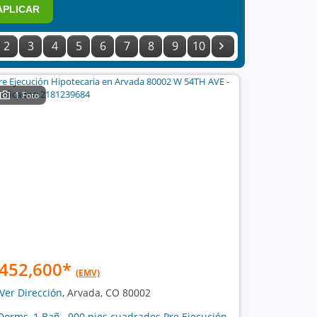
APLICAR
2
3
4
5
6
7
8
9
10
1 Foto
452,600
*
(EMV)
Ver Dirección
, Arvada, CO 80002
Dorms, 1 Bañ , 900 pies cuadrados Pre Ejecución