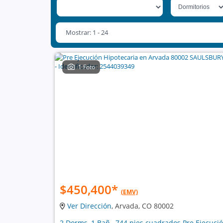
Mostrar: 1 - 24
1 Foto
$450,400
*
(EMV)
Ver Dirección
, Arvada, CO 80002
2 Dorms, 1 Bañ , 744 pies cuadrados Pre Ejecuci