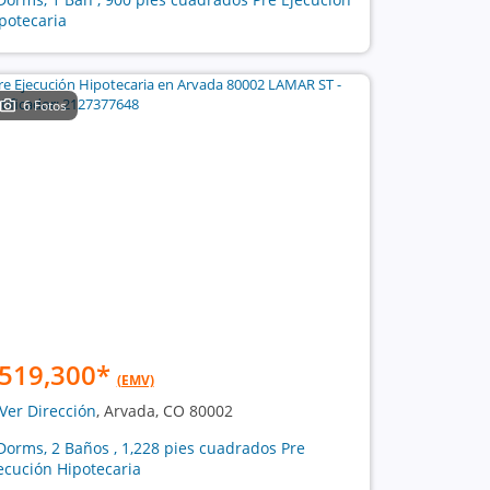
potecaria
6 Fotos
519,300
*
(EMV)
Ver Dirección
, Arvada, CO 80002
Dorms, 2 Baños , 1,228 pies cuadrados Pre
ecución Hipotecaria