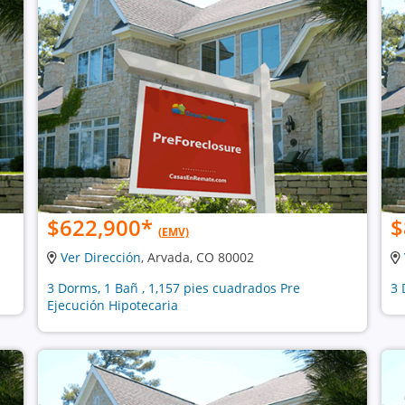
$622,900
*
$
(EMV)
Ver Dirección
, Arvada, CO 80002
3 Dorms, 1 Bañ , 1,157 pies cuadrados Pre
3 
Ejecución Hipotecaria