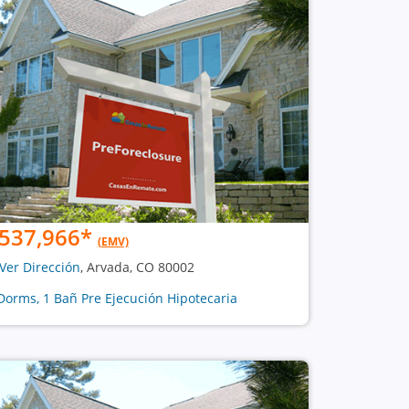
537,966
*
(EMV)
Ver Dirección
, Arvada, CO 80002
Dorms, 1 Bañ Pre Ejecución Hipotecaria