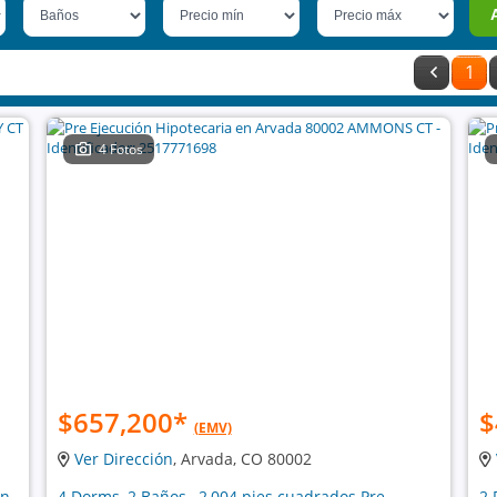
1
4 Fotos
$657,200
*
$
(EMV)
Ver Dirección
, Arvada, CO 80002
ón
4 Dorms, 2 Baños , 2,004 pies cuadrados Pre
2 