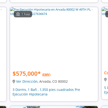
1 Foto
$575,000
*
C
(EMV)
Ver Dirección
, Arvada, CO 80002
5 
3 Dorms, 1 Bañ , 1,350 pies cuadrados Pre
Ej
Ejecución Hipotecaria