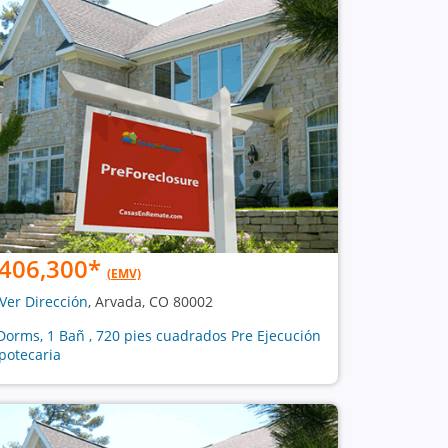
406,300
*
(EMV)
Ver Dirección
, Arvada, CO 80002
Dorms, 1 Bañ , 720 pies cuadrados Pre Ejecución
potecaria