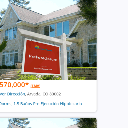
570,000
*
(EMV)
Ver Dirección
, Arvada, CO 80002
Dorms, 1.5 Baños Pre Ejecución Hipotecaria