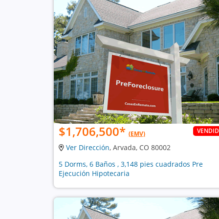
$1,706,500
*
VENDI
(EMV)
Ver Dirección
, Arvada, CO 80002
5 Dorms, 6 Baños , 3,148 pies cuadrados Pre
Ejecución Hipotecaria