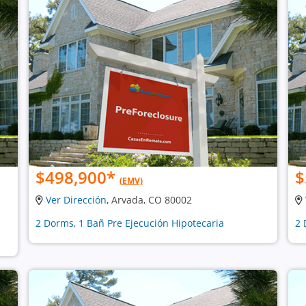
$498,900
*
$
(EMV)
Ver Dirección
, Arvada, CO 80002
2 Dorms, 1 Bañ Pre Ejecución Hipotecaria
2 