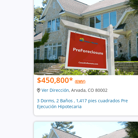
$450,800
*
(EMV)
Ver Dirección
, Arvada, CO 80002
3 Dorms, 2 Baños , 1,417 pies cuadrados Pre
Ejecución Hipotecaria