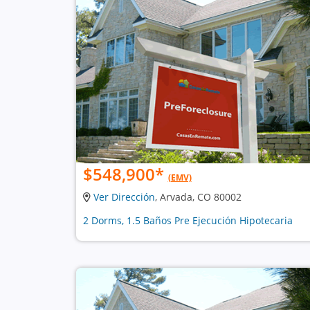
$548,900
*
(EMV)
Ver Dirección
, Arvada, CO 80002
2 Dorms, 1.5 Baños Pre Ejecución Hipotecaria