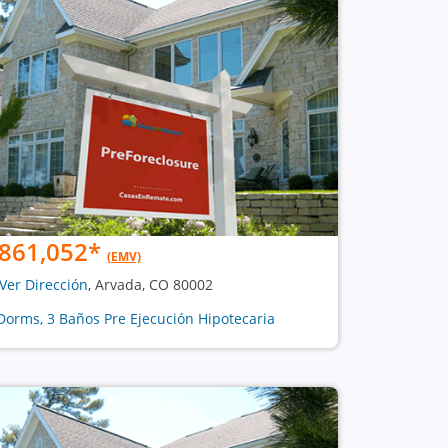
861,052
*
(EMV)
Ver Dirección
, Arvada, CO 80002
Dorms, 3 Baños Pre Ejecución Hipotecaria