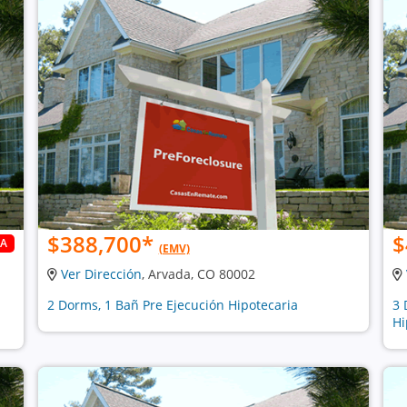
$388,700
*
$
DA
(EMV)
Ver Dirección
, Arvada, CO 80002
2 Dorms, 1 Bañ Pre Ejecución Hipotecaria
3 
Hi