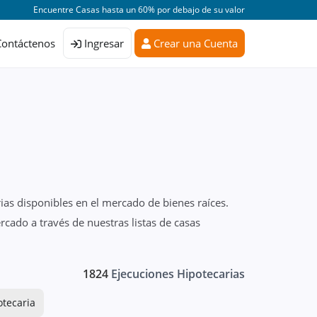
Encuentre Casas hasta un 60% por debajo de su valor
Contáctenos
Ingresar
Crear una Cuenta
ias disponibles en el mercado de bienes raíces.
cado a través de nuestras listas de casas
1824
Ejecuciones Hipotecarias
otecaria