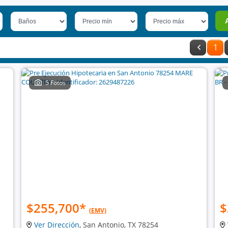
1
5 Fotos
$255,700
*
$
(EMV)
Ver Dirección
, San Antonio, TX 78254