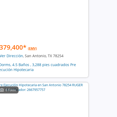
379,400
*
(EMV)
Ver Dirección
, San Antonio, TX 78254
Dorms, 4.5 Baños , 3,288 pies cuadrados Pre
ecución Hipotecaria
6 Fotos