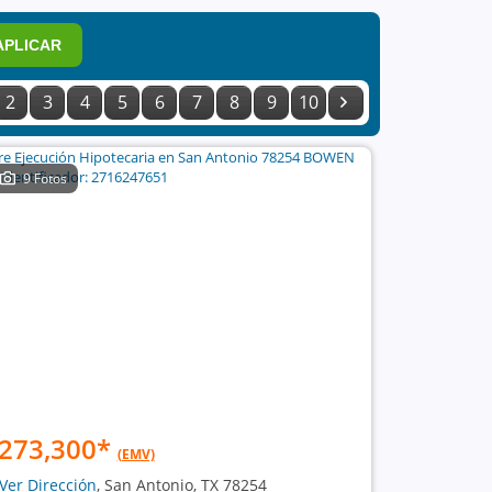
APLICAR
2
3
4
5
6
7
8
9
10
9 Fotos
273,300
*
(EMV)
Ver Dirección
, San Antonio, TX 78254