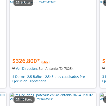
9 Fotos
$326,800
*
$
(EMV)
Ver Dirección
, San Antonio, TX 78254
4 Dorms, 2.5 Baños , 2,545 pies cuadrados Pre
3 
Ejecución Hipotecaria
Ej
10 Fotos