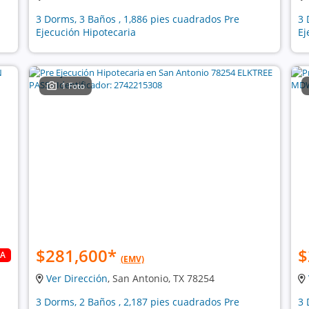
3 Dorms, 3 Baños , 1,886 pies cuadrados Pre
3 
Ejecución Hipotecaria
Ej
1 Foto
$281,600
*
$
DA
(EMV)
Ver Dirección
, San Antonio, TX 78254
3 Dorms, 2 Baños , 2,187 pies cuadrados Pre
3 