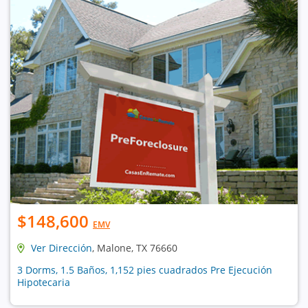
$148,600
EMV
Ver Dirección
, Malone, TX 76660
3 Dorms, 1.5 Baños, 1,152 pies cuadrados Pre Ejecución
Hipotecaria