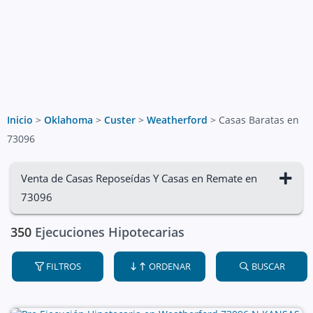
Inicio
>
Oklahoma
>
Custer
>
Weatherford
>
Casas Baratas en
73096
Venta de Casas Reposeídas Y Casas en Remate en
73096
350
Ejecuciones Hipotecarias
FILTROS
ORDENAR
BUSCAR