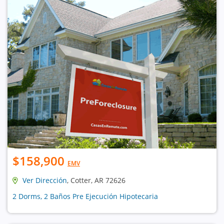
$158,900
EMV
Ver Dirección
, Cotter, AR 72626
2 Dorms, 2 Baños Pre Ejecución Hipotecaria