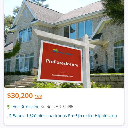
$30,200
EMV
Ver Dirección
, Knobel, AR 72435
, 2 Baños, 1,620 pies cuadrados Pre Ejecución Hipotecaria