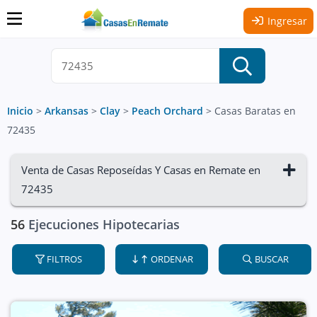
Ingresar
Inicio
>
Arkansas
>
Clay
>
Peach Orchard
>
Casas Baratas en
72435
Venta de Casas Reposeídas Y Casas en Remate en
72435
56
Ejecuciones Hipotecarias
FILTROS
ORDENAR
BUSCAR