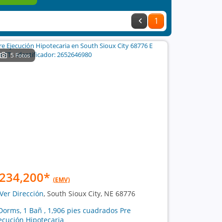
1
5 Fotos
234,200
*
(EMV)
Ver Dirección
, South Sioux City, NE 68776
Dorms, 1 Bañ , 1,906 pies cuadrados Pre
ecución Hipotecaria