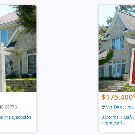
$175,400
 NE 68776
Ver Dirección
,
os Pre Ejecución
3 Dorms, 1 Bañ ,
Hipotecaria