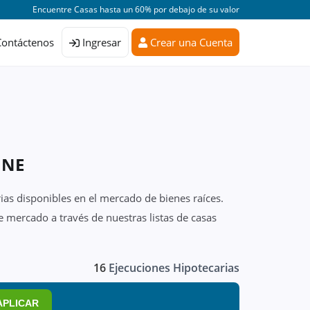
Encuentre Casas hasta un 60% por debajo de su valor
Contáctenos
Ingresar
Crear una Cuenta
 NE
ias disponibles en el mercado de bienes raíces.
 mercado a través de nuestras listas de casas
16
Ejecuciones Hipotecarias
APLICAR