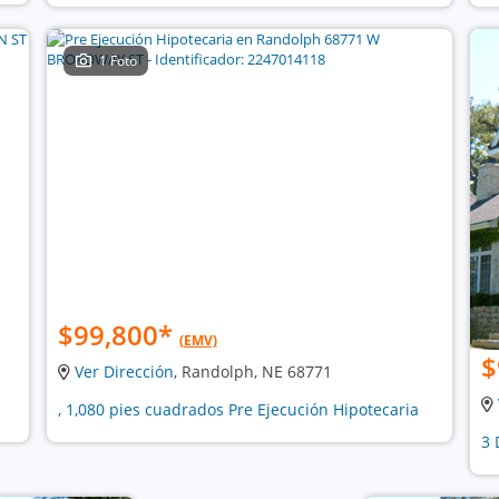
1 Foto
$99,800
*
(EMV)
$
Ver Dirección
, Randolph, NE 68771
, 1,080 pies cuadrados Pre Ejecución Hipotecaria
3 