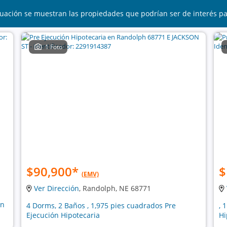
uación se muestran las propiedades que podrían ser de interés p
1 Foto
$90,900
*
$
(EMV)
Ver Dirección
, Randolph, NE 68771
ón
4 Dorms, 2 Baños , 1,975 pies cuadrados Pre
, 
Ejecución Hipotecaria
Hi