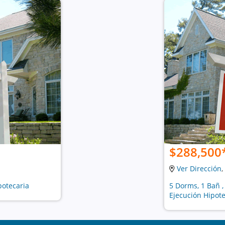
$288,500
Ver Dirección
,
potecaria
5 Dorms, 1 Bañ ,
Ejecución Hipote