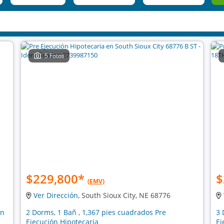
5 Fotos
$229,800
*
$
(EMV)
Ver Dirección
, South Sioux City, NE 68776
ón
2 Dorms, 1 Bañ , 1,367 pies cuadrados Pre
3 
Ejecución Hipotecaria
Ej