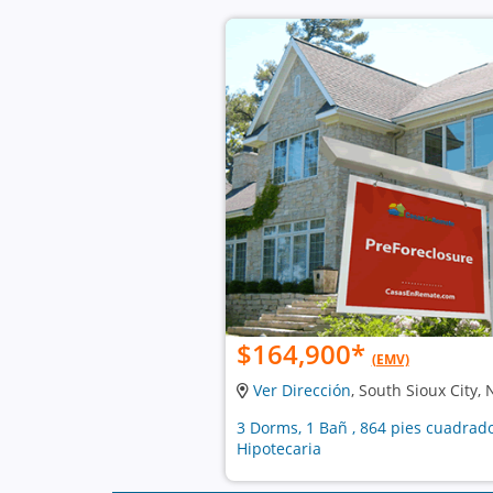
$164,900
*
(EMV)
Ver Dirección
, South Sioux City,
3 Dorms, 1 Bañ , 864 pies cuadrad
Hipotecaria