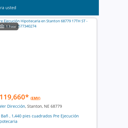
ara usted
1 Foto
119,660
*
(EMV)
Ver Dirección
, Stanton, NE 68779
1 Bañ , 1,440 pies cuadrados Pre Ejecución
potecaria