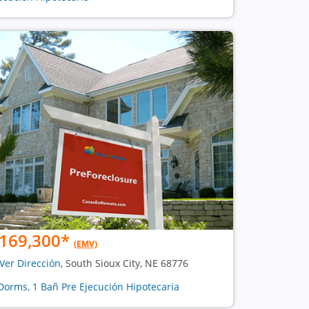
169,300
*
(EMV)
Ver Dirección
, South Sioux City, NE 68776
Dorms, 1 Bañ Pre Ejecución Hipotecaria