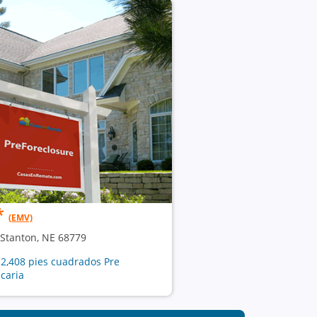
*
(EMV)
 Stanton, NE 68779
 2,408 pies cuadrados Pre
caria