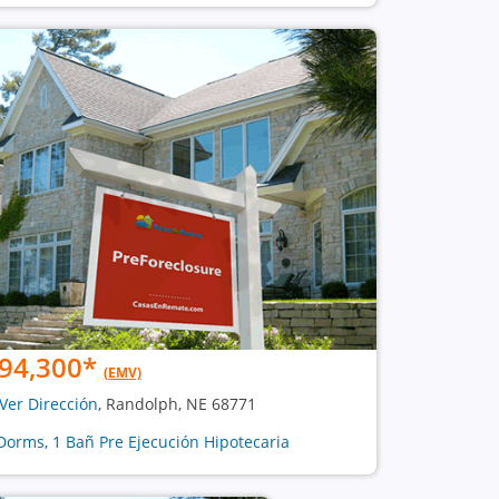
94,300
*
(EMV)
Ver Dirección
, Randolph, NE 68771
Dorms, 1 Bañ Pre Ejecución Hipotecaria