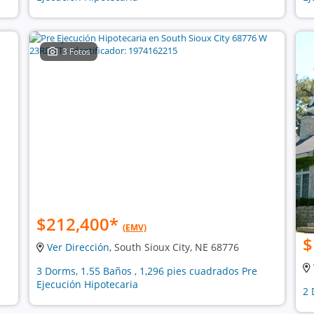
3 Fotos
$212,400
*
(EMV)
$
Ver Dirección
, South Sioux City, NE 68776
3 Dorms, 1.55 Baños , 1,296 pies cuadrados Pre
Ejecución Hipotecaria
2 