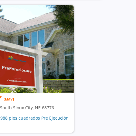
*
(EMV)
 South Sioux City, NE 68776
 988 pies cuadrados Pre Ejecución