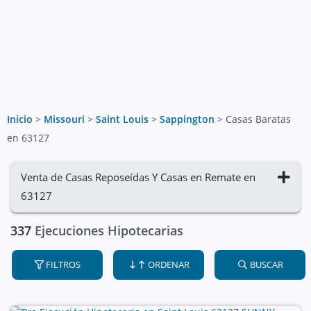
Inicio
>
Missouri
>
Saint Louis
>
Sappington
>
Casas Baratas
en 63127
Venta de Casas Reposeídas Y Casas en Remate en
63127
337
Ejecuciones Hipotecarias
FILTROS
ORDENAR
BUSCAR