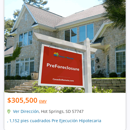
$305,500
EMV
Ver Dirección
, Hot Springs, SD 57747
, 1,152 pies cuadrados Pre Ejecución Hipotecaria