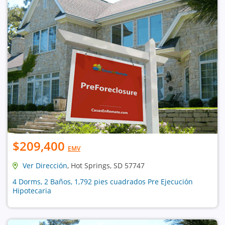
$209,400
EMV
Ver Dirección
, Hot Springs, SD 57747
4 Dorms, 2 Baños, 1,792 pies cuadrados Pre Ejecución
Hipotecaria