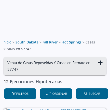
Inicio
>
South Dakota
>
Fall River
>
Hot Springs
>
Casas
Baratas en 57747
Venta de Casas Reposeídas Y Casas en Remate en
57747
12
Ejecuciones Hipotecarias
FILTROS
ORDENAR
BUSCAR