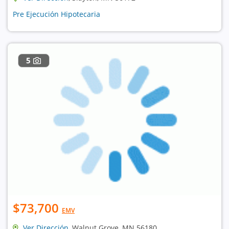
Pre Ejecución Hipotecaria
5
$73,700
EMV
Ver Dirección
, Walnut Grove, MN 56180