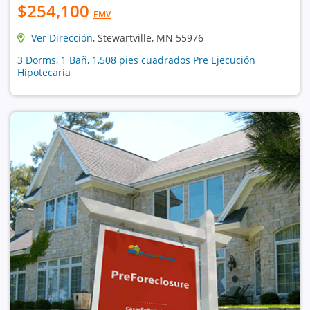
$254,100
EMV
Ver Dirección
, Stewartville, MN 55976
3 Dorms, 1 Bañ, 1,508 pies cuadrados Pre Ejecución
Hipotecaria