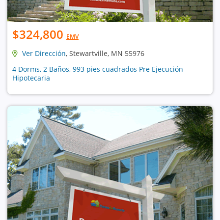
$324,800
EMV
Ver Dirección
, Stewartville, MN 55976
4 Dorms, 2 Baños, 993 pies cuadrados Pre Ejecución
Hipotecaria