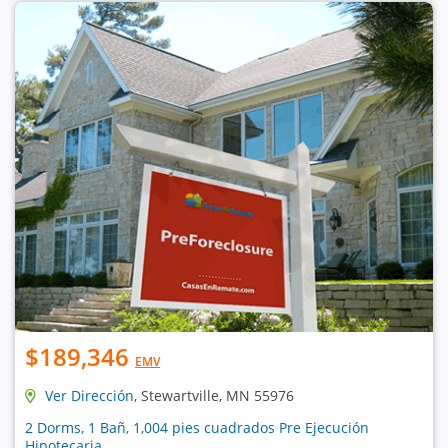
$189,346
EMV
Ver Dirección
, Stewartville, MN 55976
2 Dorms, 1 Bañ, 1,004 pies cuadrados Pre Ejecución
Hipotecaria