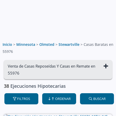
Inicio
>
Minnesota
>
Olmsted
>
Stewartville
>
Casas Baratas en
55976
Venta de Casas Reposeídas Y Casas en Remate en
55976
38
Ejecuciones Hipotecarias
FILTROS
ORDENAR
BUSCAR