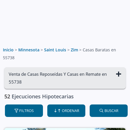
Inicio
>
Minnesota
>
Saint Louis
>
Zim
>
Casas Baratas en
55738
Venta de Casas Reposeídas Y Casas en Remate en
55738
52
Ejecuciones Hipotecarias
FILTROS
ORDENAR
BUSCAR