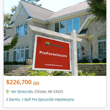
$226,700
EMV
Ver Dirección
, Clinton, WI 53525
3 Dorms, 1 Bañ Pre Ejecución Hipotecaria