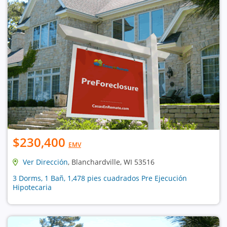
$230,400
EMV
Ver Dirección
, Blanchardville, WI 53516
3 Dorms, 1 Bañ, 1,478 pies cuadrados Pre Ejecución
Hipotecaria