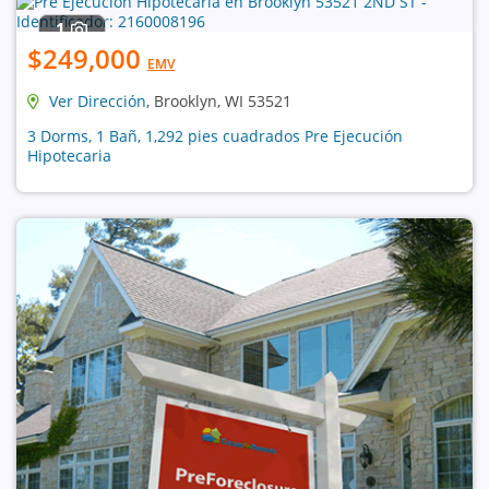
1
$249,000
EMV
Ver Dirección
, Brooklyn, WI 53521
3 Dorms, 1 Bañ, 1,292 pies cuadrados Pre Ejecución
Hipotecaria