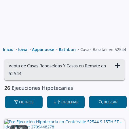
Inicio
>
Iowa
>
Appanoose
>
Rathbun
>
Casas Baratas en 52544
Venta de Casas Reposeídas Y Casas en Remate en
52544
26
Ejecuciones Hipotecarias
FILTROS
ORDENAR
BUSCAR
8