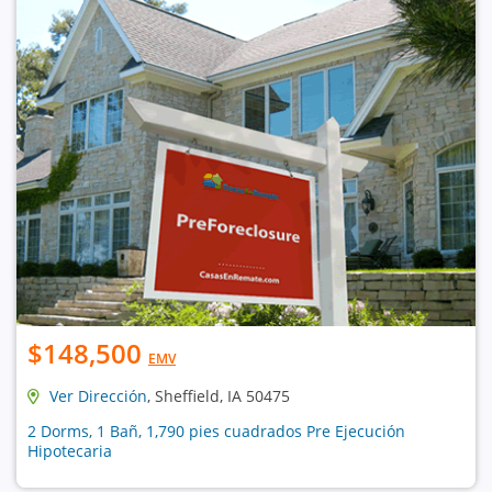
$148,500
EMV
Ver Dirección
, Sheffield, IA 50475
2 Dorms, 1 Bañ, 1,790 pies cuadrados Pre Ejecución
Hipotecaria