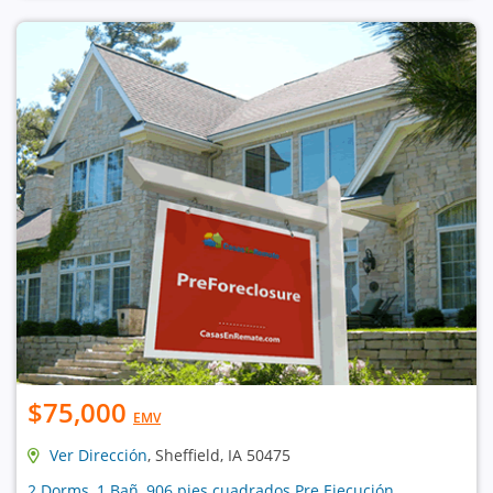
$75,000
EMV
Ver Dirección
, Sheffield, IA 50475
2 Dorms, 1 Bañ, 906 pies cuadrados Pre Ejecución