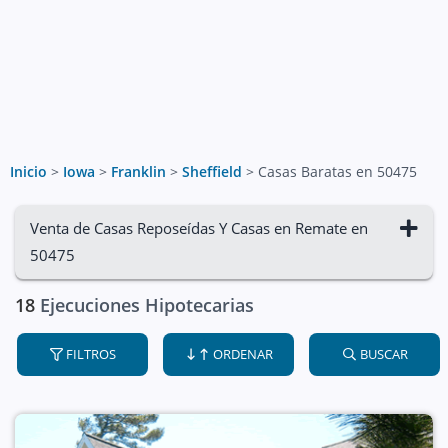
Inicio
>
Iowa
>
Franklin
>
Sheffield
>
Casas Baratas en 50475
Venta de Casas Reposeídas Y Casas en Remate en
50475
18
Ejecuciones Hipotecarias
FILTROS
ORDENAR
BUSCAR