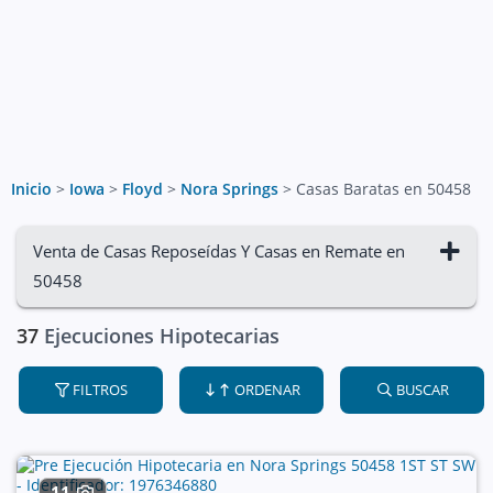
Inicio
>
Iowa
>
Floyd
>
Nora Springs
>
Casas Baratas en 50458
Venta de Casas Reposeídas Y Casas en Remate en
50458
37
Ejecuciones Hipotecarias
FILTROS
ORDENAR
BUSCAR
11