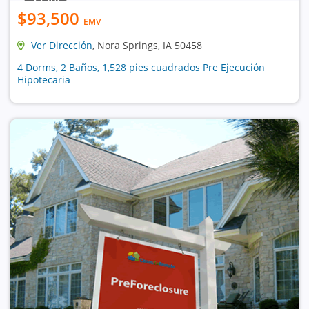
$93,500
EMV
Ver Dirección
, Nora Springs, IA 50458
4 Dorms, 2 Baños, 1,528 pies cuadrados Pre Ejecución
Hipotecaria