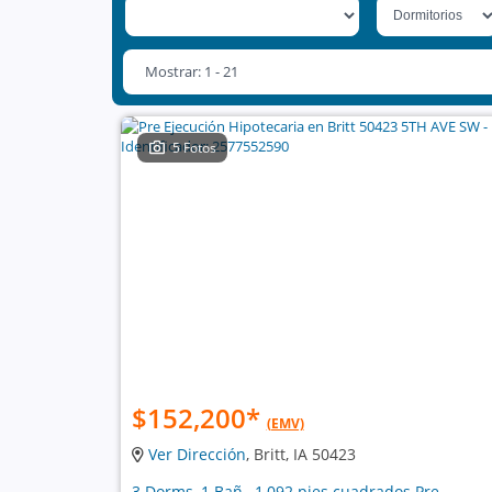
Mostrar: 1 - 21
5 Fotos
$152,200
*
(EMV)
Ver Dirección
, Britt, IA 50423
3 Dorms, 1 Bañ , 1,092 pies cuadrados Pre