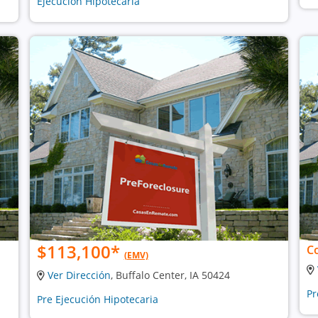
Ejecución Hipotecaria
$113,100
*
C
(EMV)
Ver Dirección
, Buffalo Center, IA 50424
Pr
Pre Ejecución Hipotecaria