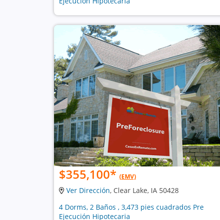
Ejecución Hipotecaria
$355,100
*
(EMV)
Ver Dirección
, Clear Lake, IA 50428
4 Dorms, 2 Baños , 3,473 pies cuadrados Pre
Ejecución Hipotecaria