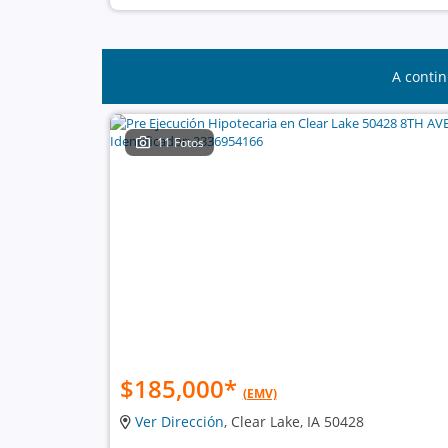
A contin
11 Fotos
$185,000
*
(EMV)
Ver Dirección
, Clear Lake, IA 50428