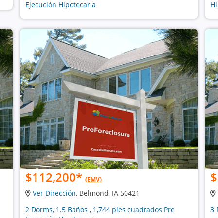
Ejecución Hipotecaria
Hi
$112,200
*
$
(EMV)
Ver Dirección
, Belmond, IA 50421
2 Dorms, 1.5 Baños , 1,744 pies cuadrados Pre
3 