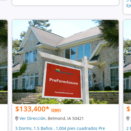
Ej
$133,400
*
$
(EMV)
Ver Dirección
, Belmond, IA 50421
3 Dorms, 1.5 Baños , 1,004 pies cuadrados Pre
2 