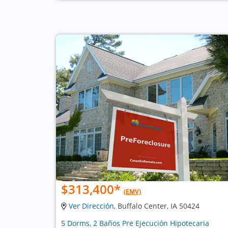
$313,400
*
(EMV)
Ver Dirección
, Buffalo Center, IA 50424
5 Dorms, 2 Baños Pre Ejecución Hipotecaria