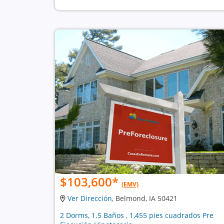
$103,600
*
(EMV)
Ver Dirección
, Belmond, IA 50421
2 Dorms, 1.5 Baños , 1,455 pies cuadrados Pre