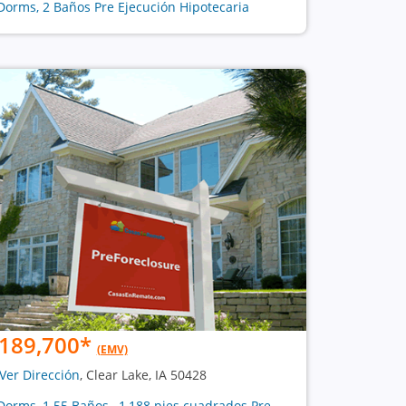
Dorms, 2 Baños Pre Ejecución Hipotecaria
189,700
*
(EMV)
Ver Dirección
, Clear Lake, IA 50428
Dorms, 1.55 Baños , 1,188 pies cuadrados Pre