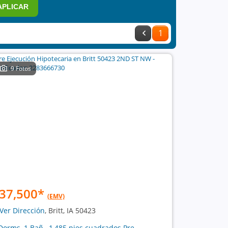
APLICAR
1
9 Fotos
37,500
*
(EMV)
Ver Dirección
, Britt, IA 50423
Dorms, 1 Bañ , 1,485 pies cuadrados Pre