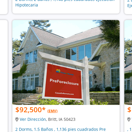
Hipotecaria
Ej
$92,500
*
$
(EMV)
Ver Dirección
, Britt, IA 50423
2 Dorms, 1.5 Baños , 1,136 pies cuadrados Pre
, 