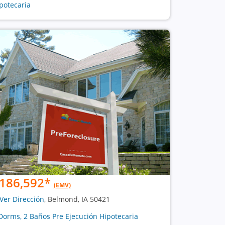
potecaria
186,592
*
(EMV)
Ver Dirección
, Belmond, IA 50421
Dorms, 2 Baños Pre Ejecución Hipotecaria