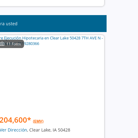
ara usted
11 Fotos
204,600
*
(EMV)
Ver Dirección
, Clear Lake, IA 50428