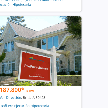
ecución Hipotecaria
187,800
*
(EMV)
Ver Dirección
, Britt, IA 50423
1 Bañ Pre Ejecución Hipotecaria