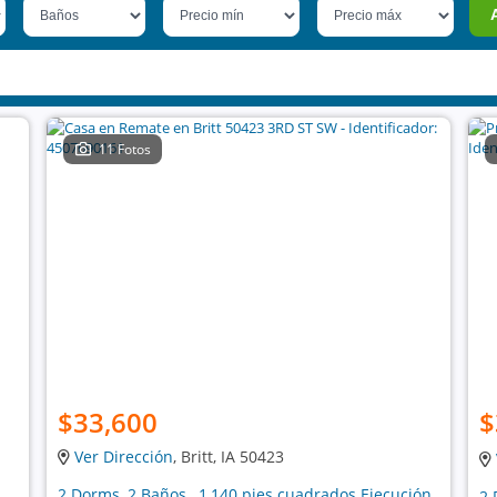
11 Fotos
$33,600
$
Ver Dirección
, Britt, IA 50423
2 Dorms, 2 Baños , 1,140 pies cuadrados Ejecución
2 