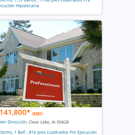
ecución Hipotecaria
141,800
*
(EMV)
Ver Dirección
, Clear Lake, IA 50428
Dorms, 1 Bañ , 816 pies cuadrados Pre Ejecución