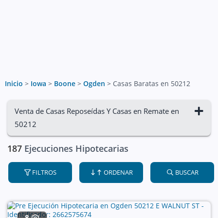
Inicio
>
Iowa
>
Boone
>
Ogden
>
Casas Baratas en 50212
Venta de Casas Reposeídas Y Casas en Remate en
50212
187
Ejecuciones Hipotecarias
FILTROS
ORDENAR
BUSCAR
8