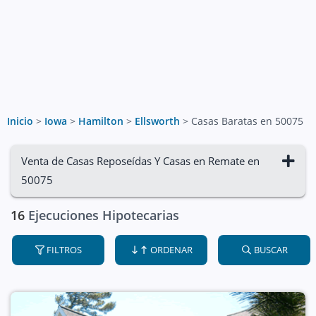
Inicio
>
Iowa
>
Hamilton
>
Ellsworth
>
Casas Baratas en 50075
Venta de Casas Reposeídas Y Casas en Remate en
50075
16
Ejecuciones Hipotecarias
FILTROS
ORDENAR
BUSCAR