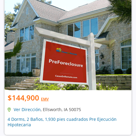
$144,900
EMV
Ver Dirección
, Ellsworth, IA 50075
4 Dorms, 2 Baños, 1,930 pies cuadrados Pre Ejecución
Hipotecaria