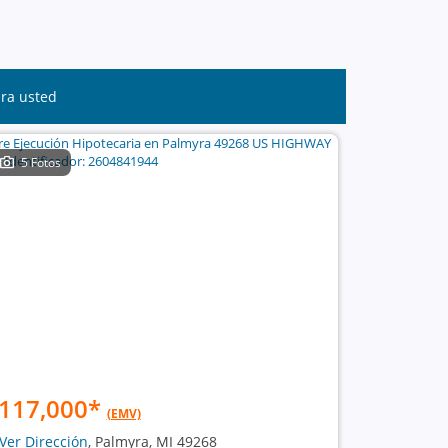
ara usted
5 Fotos
117,000
*
(EMV)
Ver Dirección
, Palmyra, MI 49268