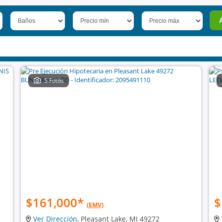
5 Fotos
$161,000
*
$
(EMV)
Ver Dirección
, Pleasant Lake, MI 49272