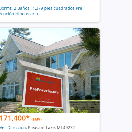
Dorms, 2 Baños , 1,379 pies cuadrados Pre
ecución Hipotecaria
171,400
*
(EMV)
Ver Dirección
, Pleasant Lake, MI 49272