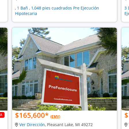
, 1 Bañ , 1,048 pies cuadrados Pre Ejecución
3 
Hipotecaria
Ej
$165,600
*
$
DA
(EMV)
Ver Dirección
, Pleasant Lake, MI 49272