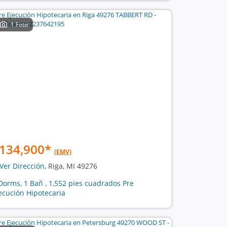
1 Foto
134,900
*
(EMV)
Ver Dirección
, Riga, MI 49276
Dorms, 1 Bañ , 1,552 pies cuadrados Pre
ecución Hipotecaria