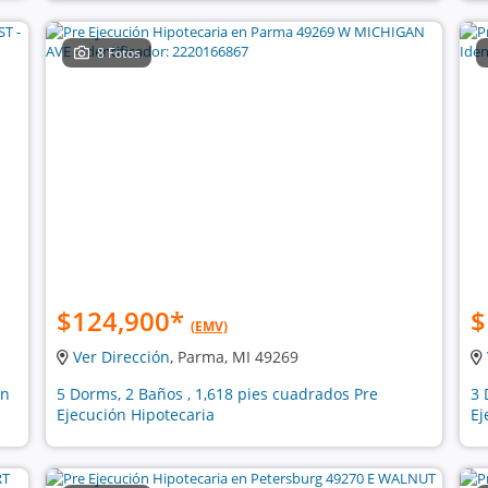
8 Fotos
$124,900
*
$
(EMV)
Ver Dirección
, Parma, MI 49269
ón
5 Dorms, 2 Baños , 1,618 pies cuadrados Pre
3 
Ejecución Hipotecaria
Ej