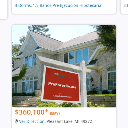
3 Dorms, 1.5 Baños Pre Ejecución Hipotecaria
3 
$360,100
*
(EMV)
Ver Dirección
, Pleasant Lake, MI 49272