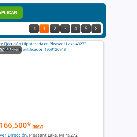
APLICAR
1
2
3
4
5
6 Fotos
166,500
*
(EMV)
Ver Dirección
, Pleasant Lake, MI 49272