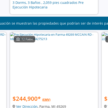
3 Dorms, 3 Baños , 2,059 pies cuadrados Pre
Ejecución Hipotecaria
uación se muestran las propiedades que podrían ser de interés p
12 Fotos
$244,900
*
$
(EMV)
Ver Dirección
, Parma, MI 49269