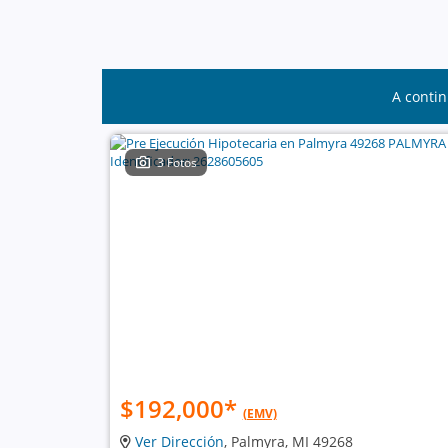
A contin
3 Fotos
$192,000
*
(EMV)
Ver Dirección
, Palmyra, MI 49268