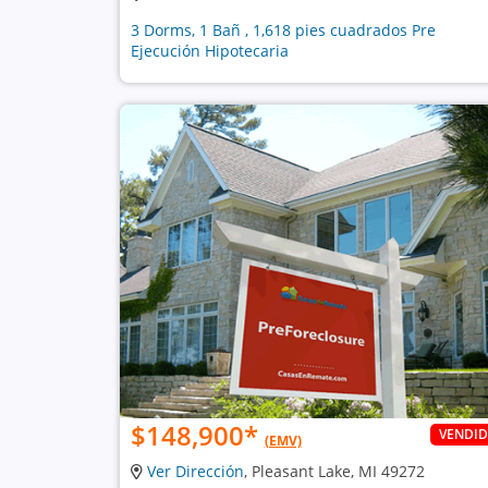
3 Dorms, 1 Bañ , 1,618 pies cuadrados Pre
Ejecución Hipotecaria
$148,900
*
VENDI
(EMV)
Ver Dirección
, Pleasant Lake, MI 49272