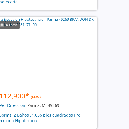
potecaria
6 Fotos
112,900
*
(EMV)
Ver Dirección
, Parma, MI 49269
Dorms, 2 Baños , 1,056 pies cuadrados Pre
ecución Hipotecaria