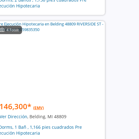
ecución Hipotecaria
4 Fotos
146,300
*
(EMV)
Ver Dirección
, Belding, MI 48809
Dorms, 1 Bañ , 1,166 pies cuadrados Pre
ecución Hipotecaria