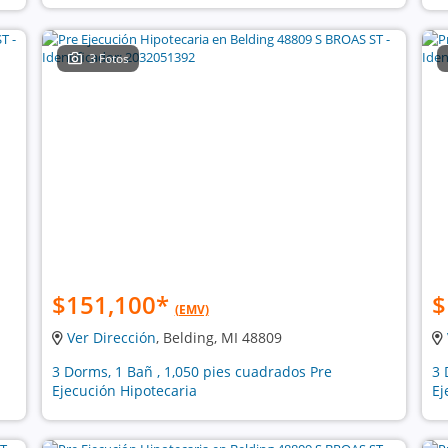
3 Fotos
$151,100
*
$
(EMV)
Ver Dirección
, Belding, MI 48809
3 Dorms, 1 Bañ , 1,050 pies cuadrados Pre
3 
Ejecución Hipotecaria
Ej