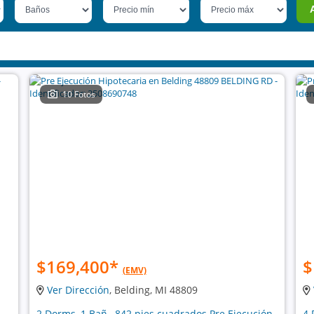
10 Fotos
$169,400
*
$
(EMV)
Ver Dirección
, Belding, MI 48809
2 Dorms, 1 Bañ , 842 pies cuadrados Pre Ejecución
4 