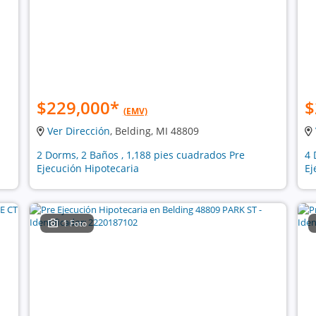
$229,000
*
$
(EMV)
Ver Dirección
, Belding, MI 48809
2 Dorms, 2 Baños , 1,188 pies cuadrados Pre
4 
Ejecución Hipotecaria
Ej
1 Foto