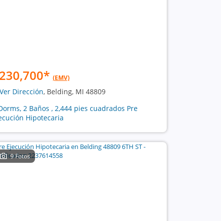
230,700
*
(EMV)
Ver Dirección
, Belding, MI 48809
Dorms, 2 Baños , 2,444 pies cuadrados Pre
ecución Hipotecaria
9 Fotos