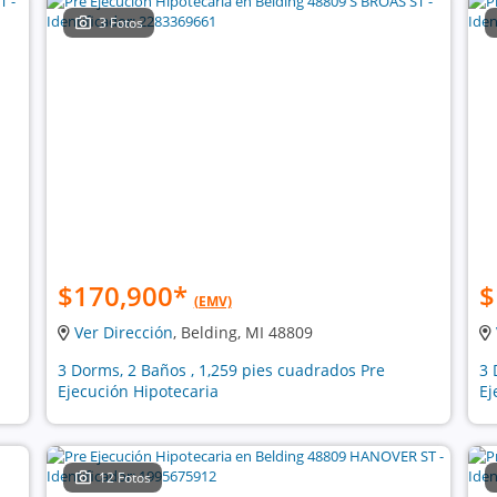
3 Fotos
$170,900
*
$
(EMV)
Ver Dirección
, Belding, MI 48809
3 Dorms, 2 Baños , 1,259 pies cuadrados Pre
3 
Ejecución Hipotecaria
Ej
12 Fotos