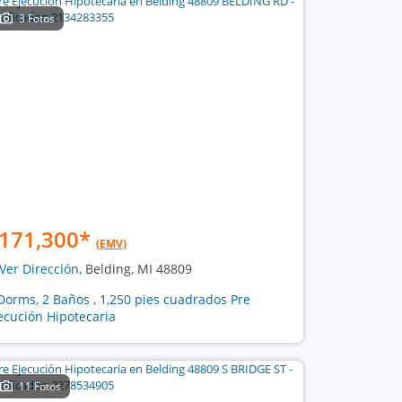
3 Fotos
171,300
*
(EMV)
Ver Dirección
, Belding, MI 48809
Dorms, 2 Baños , 1,250 pies cuadrados Pre
ecución Hipotecaria
11 Fotos