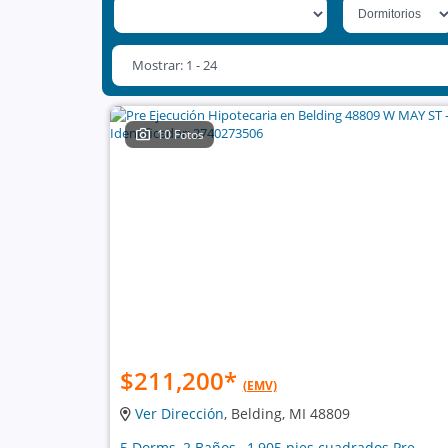
Mostrar: 1 - 24
10 Fotos
$211,200
*
(EMV)
Ver Dirección
, Belding, MI 48809
5 Dorms, 2 Baños , 1,905 pies cuadrados Pre