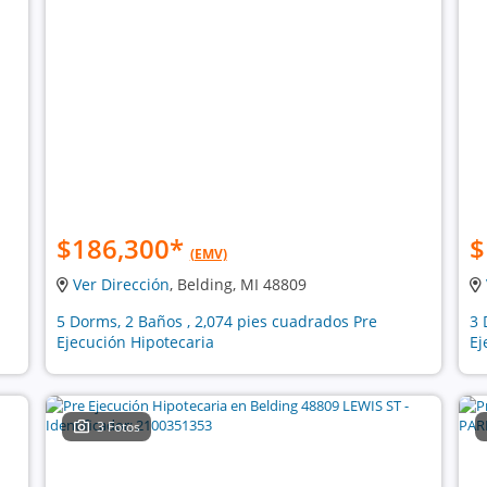
$186,300
*
$
(EMV)
Ver Dirección
, Belding, MI 48809
5 Dorms, 2 Baños , 2,074 pies cuadrados Pre
3 
Ejecución Hipotecaria
Ej
3 Fotos