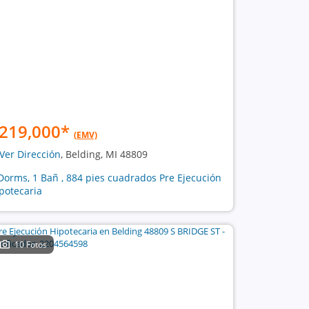
219,000
*
(EMV)
Ver Dirección
, Belding, MI 48809
Dorms, 1 Bañ , 884 pies cuadrados Pre Ejecución
potecaria
10 Fotos