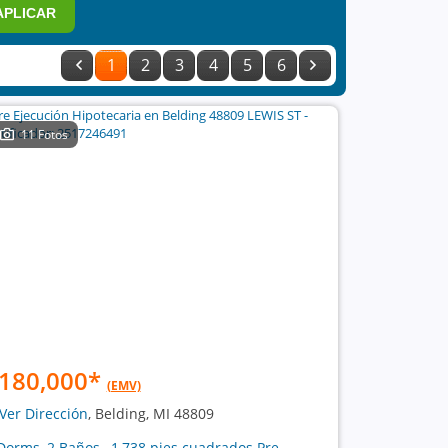
APLICAR
1
2
3
4
5
6
11 Fotos
180,000
*
(EMV)
Ver Dirección
, Belding, MI 48809
Dorms, 2 Baños , 1,738 pies cuadrados Pre