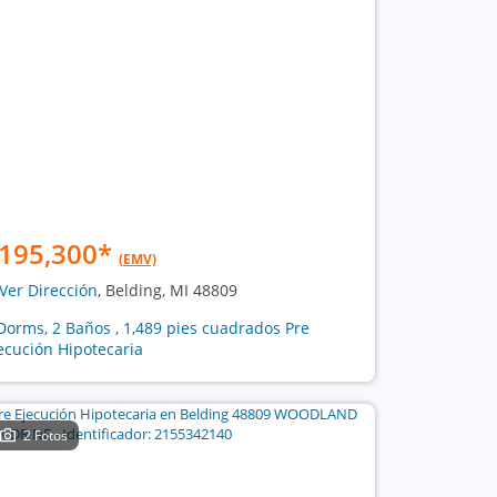
195,300
*
(EMV)
Ver Dirección
, Belding, MI 48809
Dorms, 2 Baños , 1,489 pies cuadrados Pre
ecución Hipotecaria
2 Fotos