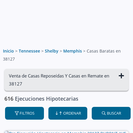
Inicio
>
Tennessee
>
Shelby
>
Memphis
>
Casas Baratas en
38127
Venta de Casas Reposeídas Y Casas en Remate en
38127
616
Ejecuciones Hipotecarias
FILTROS
ORDENAR
BUSCAR