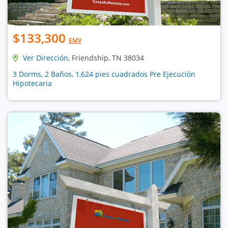
$133,300
EMV
Ver Dirección
, Friendship, TN 38034
3 Dorms, 2 Baños, 1,624 pies cuadrados Pre Ejecución
Hipotecaria