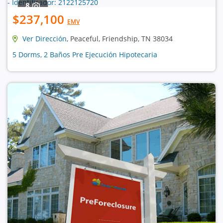
8
$237,100
EMV
Ver Dirección
, Peaceful, Friendship, TN 38034
5 Dorms, 2 Baños Pre Ejecución Hipotecaria