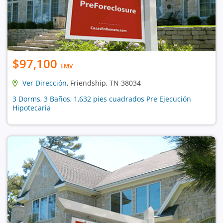
$97,100
EMV
Ver Dirección
, Friendship, TN 38034
3 Dorms, 3 Baños, 1,632 pies cuadrados Pre Ejecución
Hipotecaria