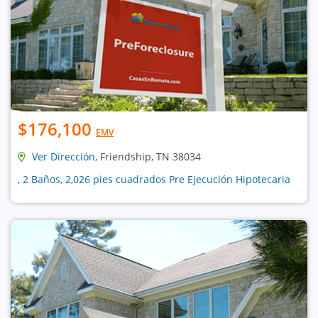
$176,100
EMV
Ver Dirección
, Friendship, TN 38034
, 2 Baños, 2,026 pies cuadrados Pre Ejecución Hipotecaria