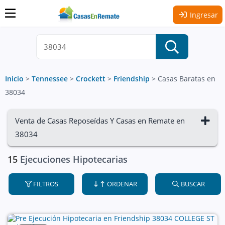
Ingresar
Inicio
>
Tennessee
>
Crockett
>
Friendship
>
Casas Baratas en
38034
Venta de Casas Reposeídas Y Casas en Remate en
38034
15
Ejecuciones Hipotecarias
FILTROS
ORDENAR
BUSCAR