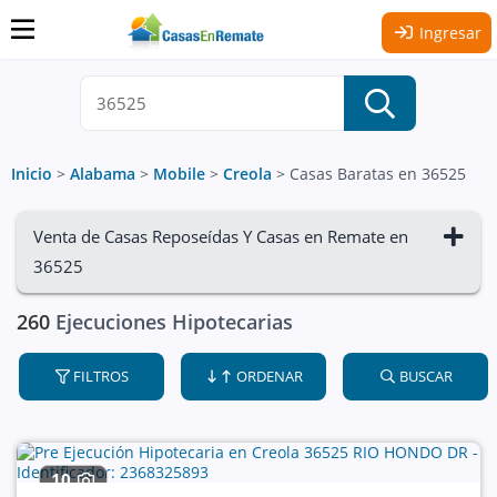
Ingresar
Inicio
>
Alabama
>
Mobile
>
Creola
>
Casas Baratas en 36525
Venta de Casas Reposeídas Y Casas en Remate en
36525
260
Ejecuciones Hipotecarias
FILTROS
ORDENAR
BUSCAR
10