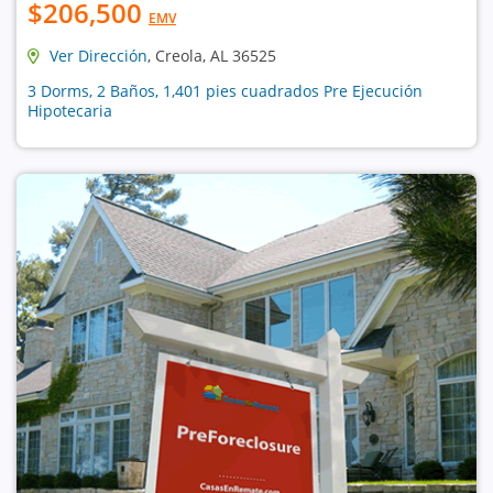
$206,500
EMV
Ver Dirección
, Creola, AL 36525
3 Dorms, 2 Baños, 1,401 pies cuadrados Pre Ejecución
Hipotecaria