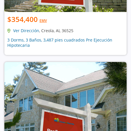
$354,400
EMV
Ver Dirección
, Creola, AL 36525
3 Dorms, 3 Baños, 3,487 pies cuadrados Pre Ejecución
Hipotecaria