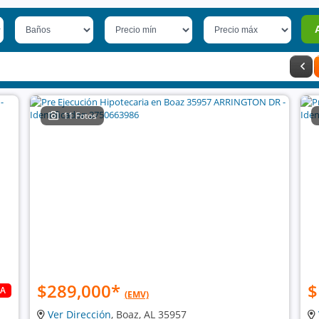
11 Fotos
$289,000
*
$
DA
(EMV)
Ver Dirección
, Boaz, AL 35957