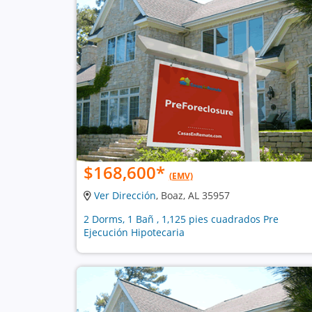
$168,600
*
(EMV)
Ver Dirección
, Boaz, AL 35957
2 Dorms, 1 Bañ , 1,125 pies cuadrados Pre
Ejecución Hipotecaria