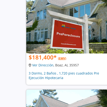
$181,400
*
(EMV)
Ver Dirección
, Boaz, AL 35957
3 Dorms, 2 Baños , 1,720 pies cuadrados Pre
Ejecución Hipotecaria