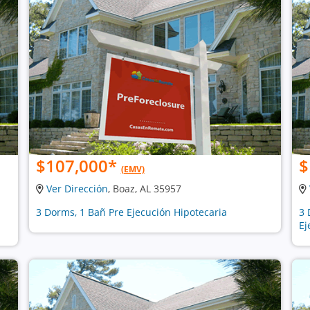
$107,000
*
$
(EMV)
Ver Dirección
, Boaz, AL 35957
3 Dorms, 1 Bañ Pre Ejecución Hipotecaria
3 
Ej