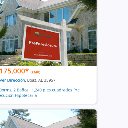
175,000
*
(EMV)
Ver Dirección
, Boaz, AL 35957
Dorms, 2 Baños , 1,240 pies cuadrados Pre
ecución Hipotecaria