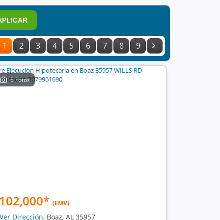
APLICAR
1
2
3
4
5
6
7
8
9
5 Fotos
102,000
*
(EMV)
Ver Dirección
, Boaz, AL 35957