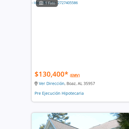
1 Foto
$130,400
*
(EMV)
Ver Dirección
, Boaz, AL 35957
Pre Ejecución Hipotecaria