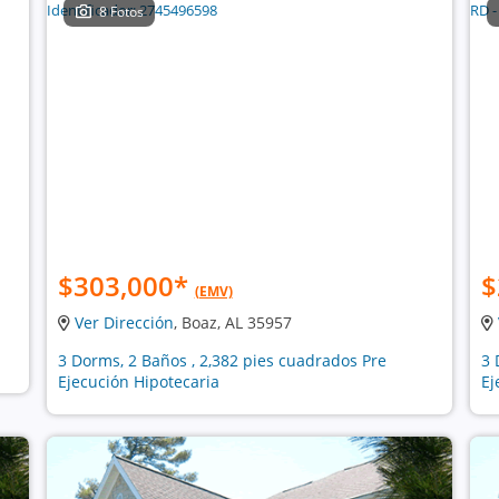
8 Fotos
$303,000
*
$
(EMV)
Ver Dirección
, Boaz, AL 35957
3 Dorms, 2 Baños , 2,382 pies cuadrados Pre
3 
Ejecución Hipotecaria
Ej