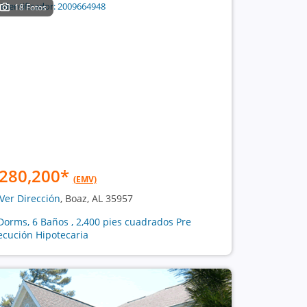
18 Fotos
280,200
*
(EMV)
Ver Dirección
, Boaz, AL 35957
Dorms, 6 Baños , 2,400 pies cuadrados Pre
ecución Hipotecaria