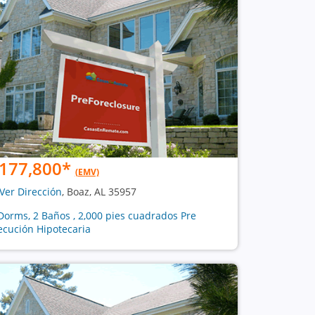
177,800
*
(EMV)
Ver Dirección
, Boaz, AL 35957
Dorms, 2 Baños , 2,000 pies cuadrados Pre
ecución Hipotecaria