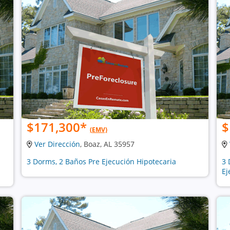
$171,300
*
$
(EMV)
Ver Dirección
, Boaz, AL 35957
3 Dorms, 2 Baños Pre Ejecución Hipotecaria
3 
Ej