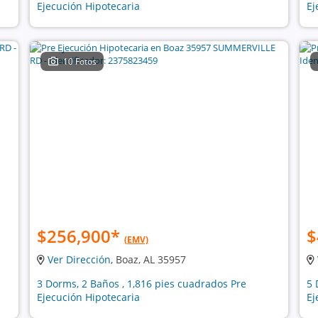
Ejecución Hipotecaria
Ej
10 Fotos
$256,900
*
$
(EMV)
Ver Dirección
, Boaz, AL 35957
3 Dorms, 2 Baños , 1,816 pies cuadrados Pre
5 
Ejecución Hipotecaria
Ej