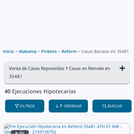
Inicio
>
Alabama
>
Pickens
>
Reform
>
Casas Baratas en 35481
Venta de Casas Reposeídas Y Casas en Remate en
35481
40
Ejecuciones Hipotecarias
FILTROS
ORDENAR
BUSCAR
9