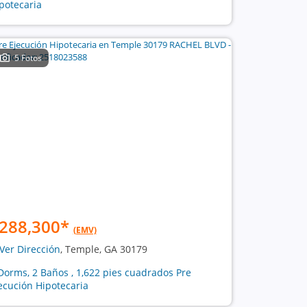
potecaria
5 Fotos
288,300
*
(EMV)
Ver Dirección
, Temple, GA 30179
Dorms, 2 Baños , 1,622 pies cuadrados Pre
ecución Hipotecaria