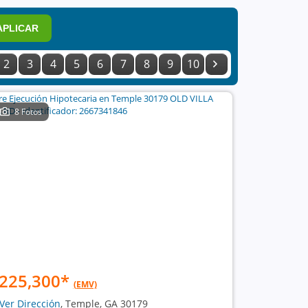
APLICAR
2
3
4
5
6
7
8
9
10
8 Fotos
225,300
*
(EMV)
Ver Dirección
, Temple, GA 30179