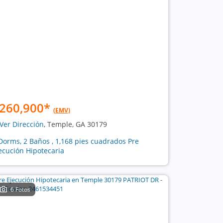
260,900
*
(EMV)
Ver Dirección
, Temple, GA 30179
Dorms, 2 Baños , 1,168 pies cuadrados Pre
ecución Hipotecaria
6 Fotos