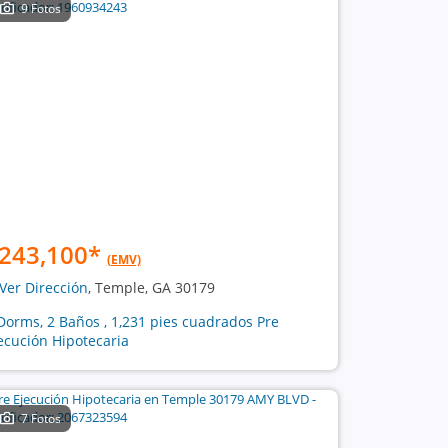
9 Fotos
243,100
*
(EMV)
Ver Dirección
, Temple, GA 30179
Dorms, 2 Baños , 1,231 pies cuadrados Pre
ecución Hipotecaria
7 Fotos