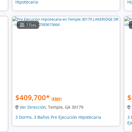
Hipotecaria
Hi
1 Foto
$409,700
*
$
(EMV)
Ver Dirección
, Temple, GA 30179
3 Dorms, 3 Baños Pre Ejecución Hipotecaria
3 
Ej