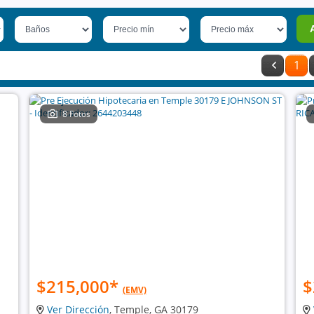
1
8 Fotos
$215,000
*
$
(EMV)
Ver Dirección
, Temple, GA 30179