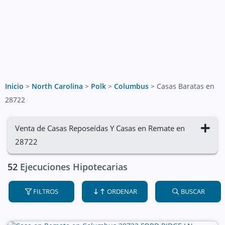
Inicio
>
North Carolina
>
Polk
>
Columbus
>
Casas Baratas en
28722
Venta de Casas Reposeídas Y Casas en Remate en
28722
52
Ejecuciones Hipotecarias
FILTROS
ORDENAR
BUSCAR