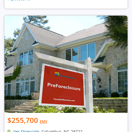
$255,700
EMV
Ver Dirección
, Columbus, NC 28722