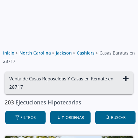
Inicio
>
North Carolina
>
Jackson
>
Cashiers
>
Casas Baratas en
28717
Venta de Casas Reposeídas Y Casas en Remate en
28717
203
Ejecuciones Hipotecarias
FILTROS
ORDENAR
BUSCAR