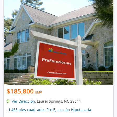
$185,800
EMV
Ver Dirección
, Laurel Springs, NC 28644
, 1,458 pies cuadrados Pre Ejecución Hipotecaria