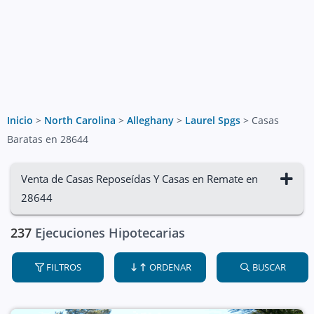
Inicio
>
North Carolina
>
Alleghany
>
Laurel Spgs
>
Casas
Baratas en 28644
Venta de Casas Reposeídas Y Casas en Remate en
28644
237
Ejecuciones Hipotecarias
FILTROS
ORDENAR
BUSCAR