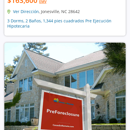
$163,600
EMV
Ver Dirección
, Jonesville, NC 28642
3 Dorms, 2 Baños, 1,344 pies cuadrados Pre Ejecución
Hipotecaria