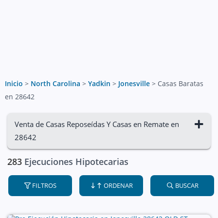
Inicio
>
North Carolina
>
Yadkin
>
Jonesville
>
Casas Baratas
en 28642
Venta de Casas Reposeídas Y Casas en Remate en
28642
283
Ejecuciones Hipotecarias
FILTROS
ORDENAR
BUSCAR