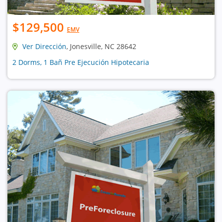
$129,500
EMV
Ver Dirección
, Jonesville, NC 28642
2 Dorms, 1 Bañ Pre Ejecución Hipotecaria