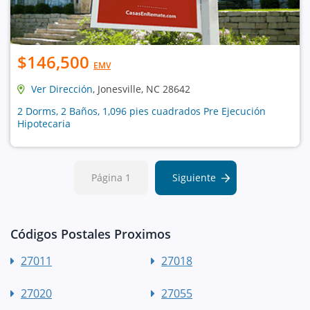
$146,500
EMV
Ver Dirección
, Jonesville, NC 28642
2 Dorms, 2 Baños, 1,096 pies cuadrados Pre Ejecución
Hipotecaria
Página 1
Siguiente
Códigos Postales Proximos
27011
27018
27020
27055