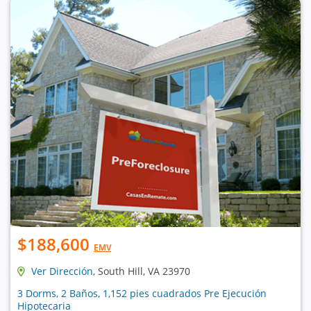
$188,600
EMV
Ver Dirección
, South Hill, VA 23970
3 Dorms, 2 Baños, 1,152 pies cuadrados Pre Ejecución
Hipotecaria