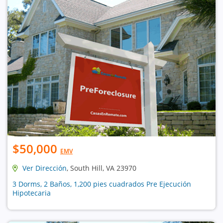
$50,000
EMV
Ver Dirección
, South Hill, VA 23970
3 Dorms, 2 Baños, 1,200 pies cuadrados Pre Ejecución
Hipotecaria