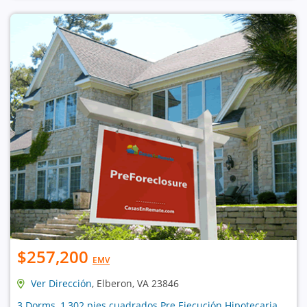
$257,200
EMV
Ver Dirección
, Elberon, VA 23846
3 Dorms, 1,302 pies cuadrados Pre Ejecución Hipotecaria