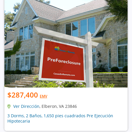
$287,400
EMV
Ver Dirección
, Elberon, VA 23846
3 Dorms, 2 Baños, 1,650 pies cuadrados Pre Ejecución
Hipotecaria