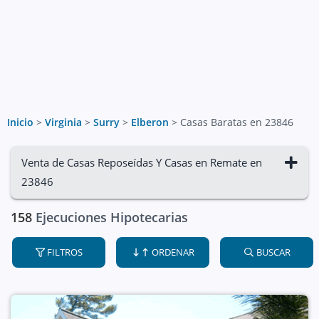
Inicio
>
Virginia
>
Surry
>
Elberon
>
Casas Baratas en 23846
Venta de Casas Reposeídas Y Casas en Remate en
23846
158
Ejecuciones Hipotecarias
FILTROS
ORDENAR
BUSCAR