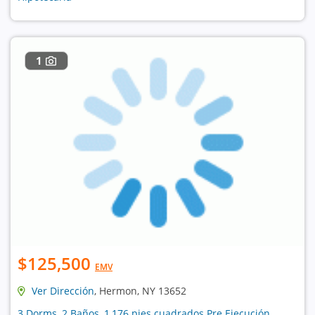
1
$125,500
EMV
Ver Dirección
, Hermon, NY 13652
3 Dorms, 2 Baños, 1,176 pies cuadrados Pre Ejecución