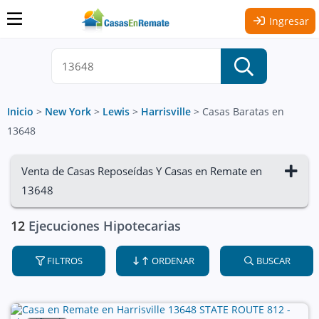
Ingresar
Inicio
>
New York
>
Lewis
>
Harrisville
>
Casas Baratas en
13648
Venta de Casas Reposeídas Y Casas en Remate en
13648
12
Ejecuciones Hipotecarias
FILTROS
ORDENAR
BUSCAR