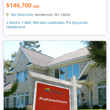
$146,700
EMV
Ver Dirección
, Henderson, NY 13650
2 Dorms, 1 Bañ, 960 pies cuadrados Pre Ejecución
Hipotecaria