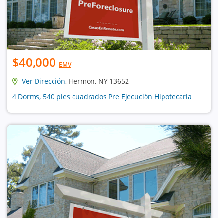
$40,000
EMV
Ver Dirección
, Hermon, NY 13652
4 Dorms, 540 pies cuadrados Pre Ejecución Hipotecaria