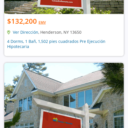
$132,200
EMV
Ver Dirección
, Henderson, NY 13650
4 Dorms, 1 Bañ, 1,502 pies cuadrados Pre Ejecución
Hipotecaria