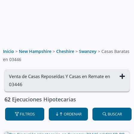
Inicio
>
New Hampshire
>
Cheshire
>
Swanzey
>
Casas Baratas
en 03446
Venta de Casas Reposeídas Y Casas en Remate en
03446
62
Ejecuciones Hipotecarias
FILTROS
ORDENAR
BUSCAR