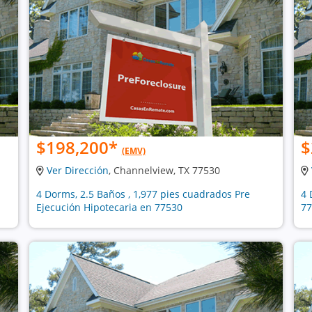
$198,200
*
$
(EMV)
Ver Dirección
, Channelview, TX 77530
4 Dorms, 2.5 Baños , 1,977 pies cuadrados Pre
4 
Ejecución Hipotecaria en 77530
77