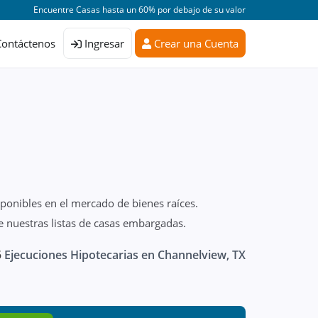
Encuentre Casas hasta un 60% por debajo de su valor
Contáctenos
Ingresar
Crear una Cuenta
sponibles en el mercado de bienes raíces.
 nuestras listas de casas embargadas.
5
Ejecuciones Hipotecarias en Channelview, TX