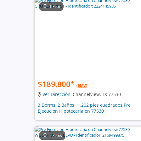
1 Foto
$189,800
*
(EMV)
Ver Dirección
, Channelview, TX 77530
3 Dorms, 2 Baños , 1,202 pies cuadrados Pre
Ejecución Hipotecaria en 77530
2 Fotos