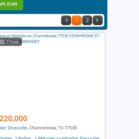
APLICAR
1
2
7 Fotos
220,000
Ver Dirección
, Channelview, TX 77530
Dorms, 2 Baños , 1,989 pies cuadrados Ejecución