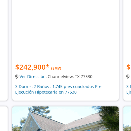
$242,900
*
$
(EMV)
Ver Dirección
, Channelview, TX 77530
3 Dorms, 2 Baños , 1,745 pies cuadrados Pre
3 
Ejecución Hipotecaria en 77530
Ej