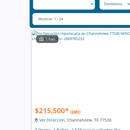
Mostrar: 1 - 24
1 Foto
$215,500
*
(EMV)
Ver Dirección
, Channelview, TX 77530
3 Dorms, 2 Baños , 1,538 pies cuadrados Pre