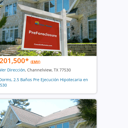
201,500
*
(EMV)
Ver Dirección
, Channelview, TX 77530
Dorms, 2.5 Baños Pre Ejecución Hipotecaria en
530