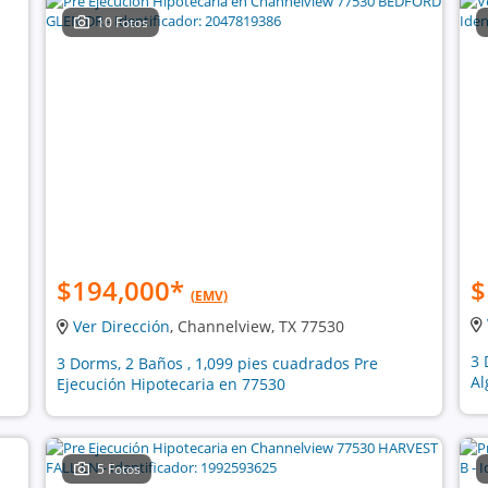
10 Fotos
$194,000
*
$
(EMV)
Ver Dirección
, Channelview, TX 77530
3 
3 Dorms, 2 Baños , 1,099 pies cuadrados Pre
Al
Ejecución Hipotecaria en 77530
5 Fotos