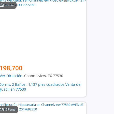
1 Foto
198,700
Ver Dirección
, Channelview, TX 77530
Dorms, 2 Baños , 1,137 pies cuadrados Venta del
guacil en 77530
5 Fotos