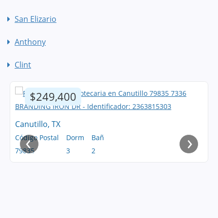
San Elizario
Anthony
Clint
$249,400
Canutillo, TX
‹
›
Código Postal
Dorm
Bañ
79835
3
2