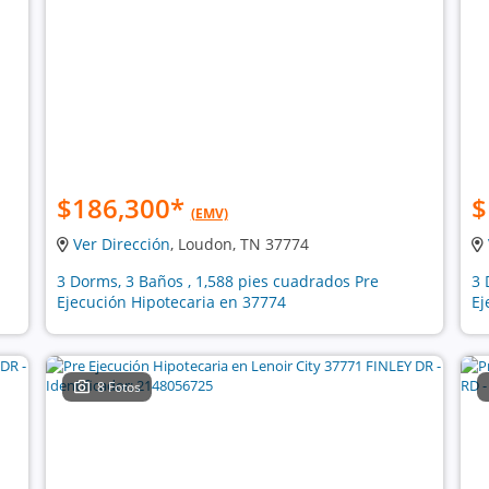
$186,300
*
$
(EMV)
Ver Dirección
, Loudon, TN 37774
3 Dorms, 3 Baños , 1,588 pies cuadrados Pre
3 
Ejecución Hipotecaria en 37774
Ej
8 Fotos