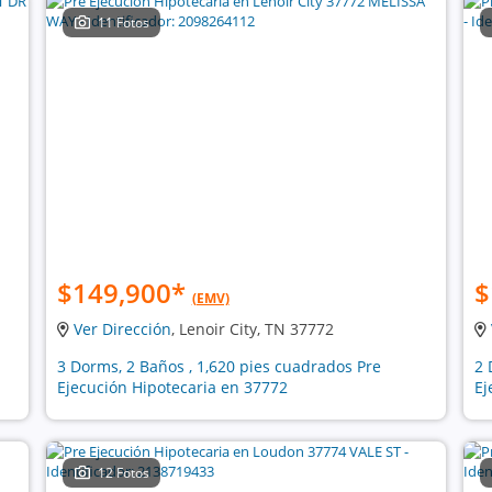
11 Fotos
$149,900
*
$
(EMV)
Ver Dirección
, Lenoir City, TN 37772
3 Dorms, 2 Baños , 1,620 pies cuadrados Pre
2 
Ejecución Hipotecaria en 37772
Ej
12 Fotos