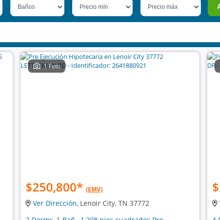
1 Foto
$250,800
*
$
(EMV)
Ver Dirección
, Lenoir City, TN 37772
2 Dorms, 1 Bañ , 1,208 pies cuadrados Pre
4 