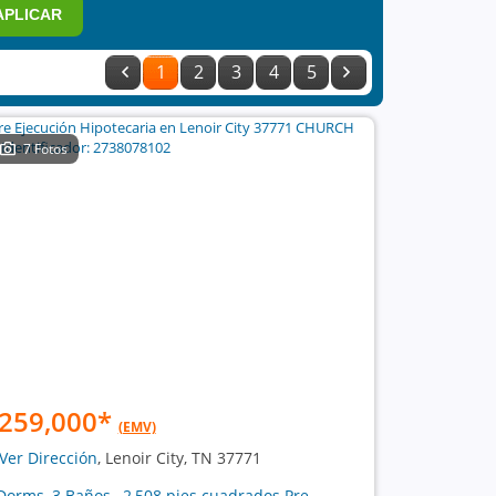
APLICAR
1
2
3
4
5
7 Fotos
259,000
*
(EMV)
Ver Dirección
, Lenoir City, TN 37771
Dorms, 3 Baños , 2,508 pies cuadrados Pre