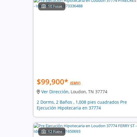
10 Fotos
$99,900
*
(EMV)
Ver Dirección
, Loudon, TN 37774
2 Dorms, 2 Baños , 1,008 pies cuadrados Pre
Ejecución Hipotecaria en 37774
12 Fotos