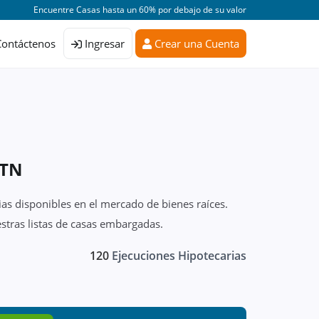
Encuentre Casas hasta un 60% por debajo de su valor
Contáctenos
Ingresar
Crear una Cuenta
 TN
as disponibles en el mercado de bienes raíces.
stras listas de casas embargadas.
120
Ejecuciones Hipotecarias