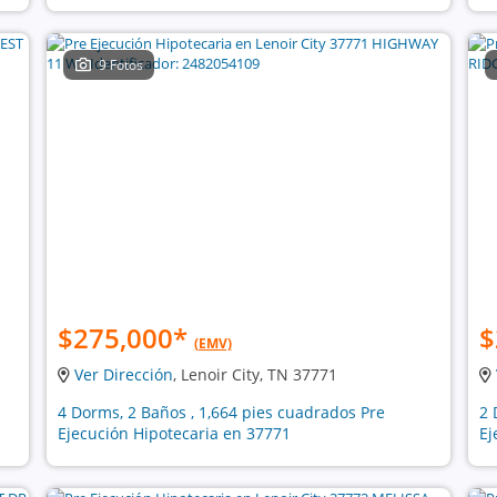
9 Fotos
$275,000
*
$
(EMV)
Ver Dirección
, Lenoir City, TN 37771
4 Dorms, 2 Baños , 1,664 pies cuadrados Pre
2 
Ejecución Hipotecaria en 37771
Ej