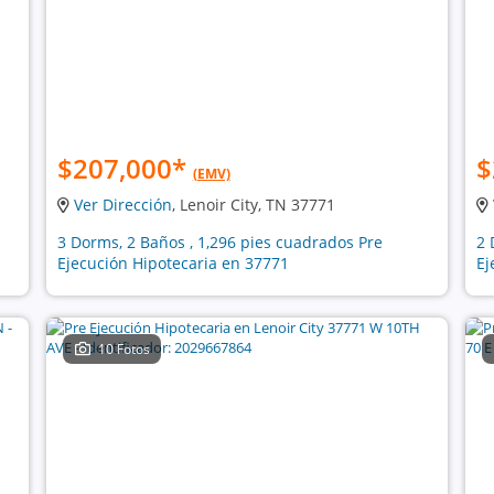
$207,000
*
$
(EMV)
Ver Dirección
, Lenoir City, TN 37771
3 Dorms, 2 Baños , 1,296 pies cuadrados Pre
2 
Ejecución Hipotecaria en 37771
Ej
10 Fotos