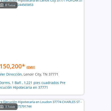
8 Fotos
150,200
*
(EMV)
Ver Dirección
, Lenoir City, TN 37771
Dorms, 1 Bañ , 1,221 pies cuadrados Pre
ecución Hipotecaria en 37771
3 Fotos