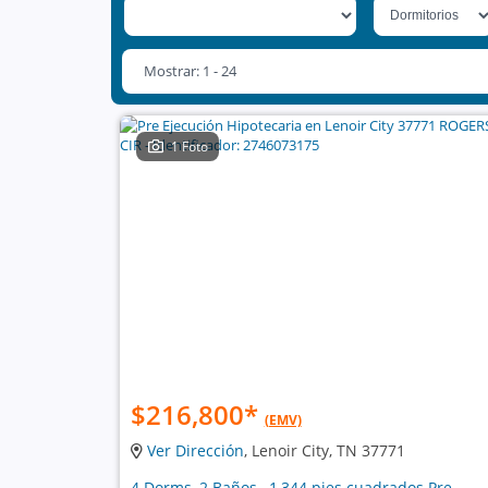
Mostrar: 1 - 24
1 Foto
$216,800
*
(EMV)
Ver Dirección
, Lenoir City, TN 37771
4 Dorms, 2 Baños , 1,344 pies cuadrados Pre