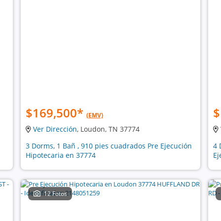
$169,500
*
$
(EMV)
Ver Dirección
, Loudon, TN 37774
3 Dorms, 1 Bañ , 910 pies cuadrados Pre Ejecución
4 
Hipotecaria en 37774
Ej
12 Fotos