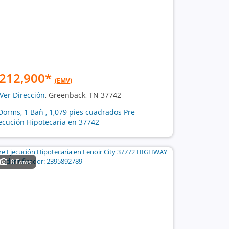
212,900
*
(EMV)
Ver Dirección
, Greenback, TN 37742
Dorms, 1 Bañ , 1,079 pies cuadrados Pre
ecución Hipotecaria en 37742
8 Fotos