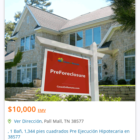
$10,000
EMV
Ver Dirección
, Pall Mall, TN 38577
, 1 Bañ, 1,344 pies cuadrados Pre Ejecución Hipotecaria en
38577