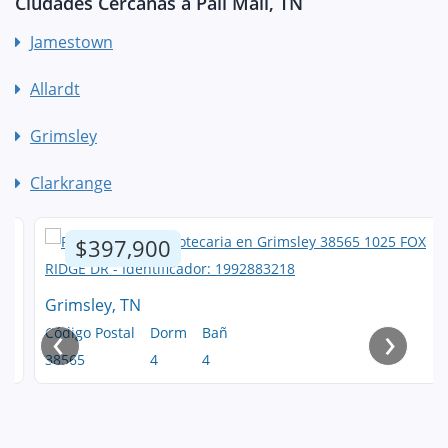
Ciudades Cercanas a Pall Mall, TN
Jamestown
Allardt
Grimsley
Clarkrange
$397,900
Grimsley, TN
‹
›
Código Postal
Dorm
Bañ
38565
4
4