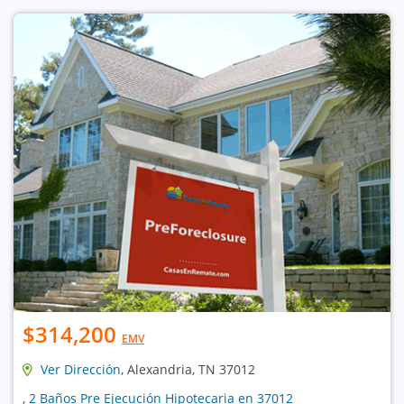
$314,200
EMV
Ver Dirección
, Alexandria, TN 37012
, 2 Baños Pre Ejecución Hipotecaria en 37012