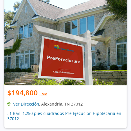
$194,800
EMV
Ver Dirección
, Alexandria, TN 37012
, 1 Bañ, 1,250 pies cuadrados Pre Ejecución Hipotecaria en
37012