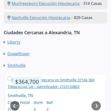
Murfreesboro Ejecución Hipotecaria
-
314 Casas
Nashville Ejecución Hipotecaria
-
829 Casas
Ciudades Cercanas a Alexandria, TN
Liberty
Dowelltown
Smithville
$364,700
Smithville, TN
‹
›
Código Postal
Dorm
Bañ
37166
3
2