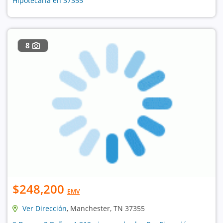
Hipotecaria en 37355
8
$248,200
EMV
Ver Dirección
, Manchester, TN 37355