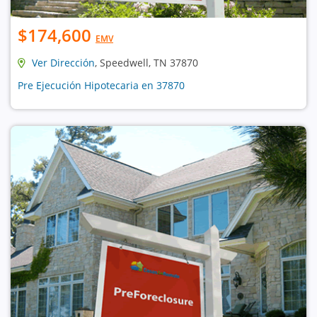
$174,600
EMV
Ver Dirección
, Speedwell, TN 37870
Pre Ejecución Hipotecaria en 37870