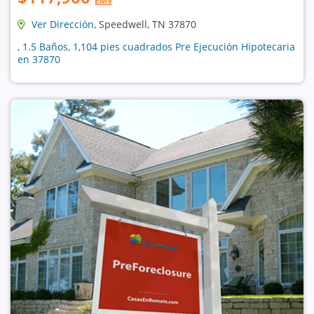
EMV
Ver Dirección
, Speedwell, TN 37870
, 1.5 Baños, 1,104 pies cuadrados Pre Ejecución Hipotecaria
en 37870