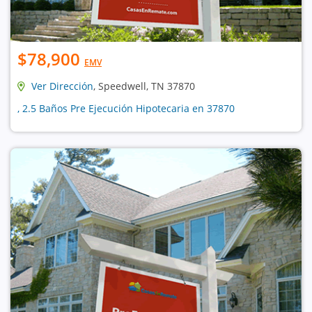
$78,900
EMV
Ver Dirección
, Speedwell, TN 37870
, 2.5 Baños Pre Ejecución Hipotecaria en 37870