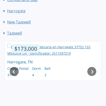
Harrogate
New Tazewell
Tazewell
$173,000
Harrogate, TN
‹
›
Código Postal
Dorm
Bañ
37752
4
2