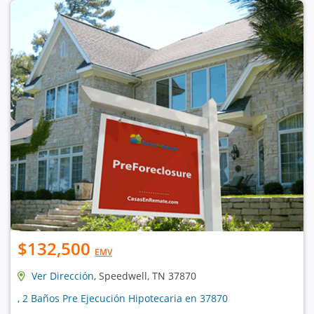
$132,500
EMV
Ver Dirección
, Speedwell, TN 37870
, 2 Baños Pre Ejecución Hipotecaria en 37870