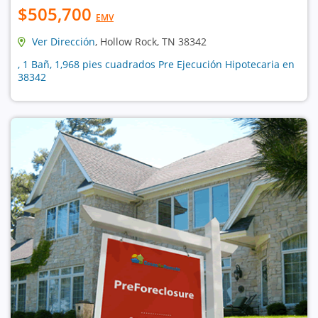
$505,700
EMV
Ver Dirección
, Hollow Rock, TN 38342
, 1 Bañ, 1,968 pies cuadrados Pre Ejecución Hipotecaria en
38342