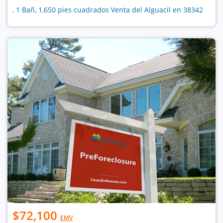
, 1 Bañ, 1,650 pies cuadrados Venta del Alguacil en 38342
$72,100
EMV