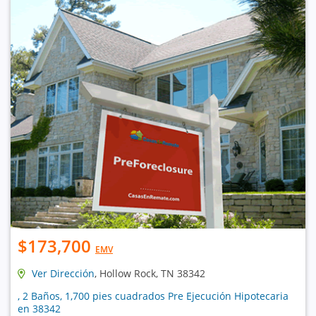
$173,700
EMV
Ver Dirección
, Hollow Rock, TN 38342
, 2 Baños, 1,700 pies cuadrados Pre Ejecución Hipotecaria
en 38342